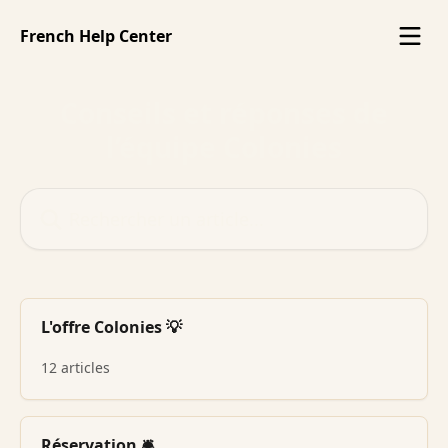
Passer au contenu principal
French Help Center
Conseils et réponses de
l’équipe Colonies
Rechercher un article...
L'offre Colonies 💡
12 articles
Réservation 🛎️